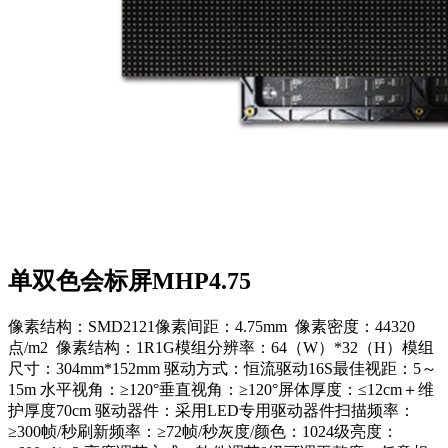
单双色会标屏MHP4.75
像素结构：SMD2121像素间距：4.75mm 像素密度：44320
点/m2 像素结构：1R1G模组分辨率：64（W）*32（H）模组
尺寸：304mm*152mm 驱动方式：恒流驱动16S最佳视距：5～
15m 水平视角：≥120°垂直视角：≥120°屏体厚度：≤12cm＋维
护厚度70cm 驱动器件：采用LED专用驱动器件扫描频率：
≥300帧/秒刷新频率：≥72帧/秒灰度/颜色：1024级亮度：