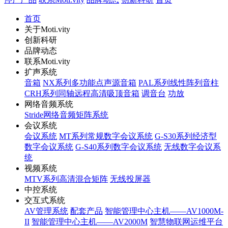
首页
关于Moti.vity
创新科研
品牌动态
联系Moti.vity
扩声系统
音箱
NX系列多功能点声源音箱
PAL系列线性阵列音柱
CRH系列同轴远程高清吸顶音箱
调音台
功放
网络音频系统
Stride网络音频矩阵系统
会议系统
会议系统
MT系列常规数字会议系统
G-S30系列经济型
数字会议系统
G-S40系列数字会议系统
无线数字会议系
统
视频系统
MTV系列高清混合矩阵
无线投屏器
中控系统
交互式系统
AV管理系统
配套产品
智能管理中心主机——AV1000M-
II
智能管理中心主机——AV2000M
智慧物联网运维平台