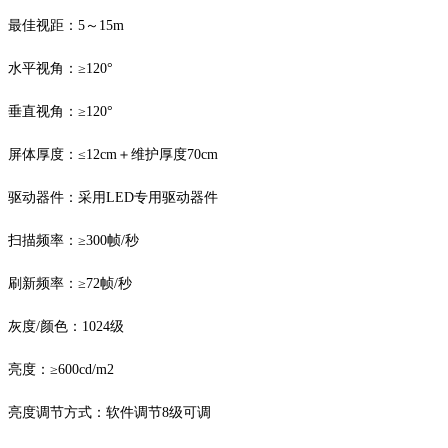
最佳视距：
5～15m
水平视角：
≥120°
垂直视角：
≥120°
屏体厚度：
≤12cm＋维护厚度70cm
驱动器件：采用
LED专用驱动器件
扫描频率：
≥300帧/秒
刷新频率：
≥72帧/秒
灰度
/颜色：1024级
亮度：
≥600cd/m2
亮度调节方式：软件调节
8级可调