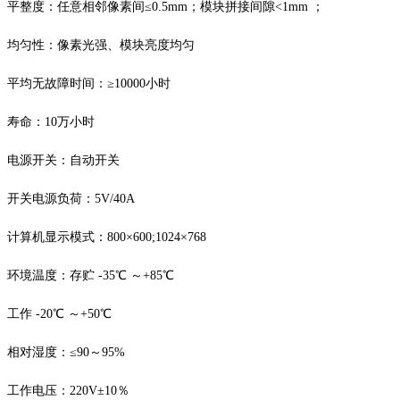
平整度：任意相邻像素间
≤0.5mm；模块拼接间隙<1mm ；
均匀性：像素光强、模块亮度均匀
平均无故障时间：
≥10000小时
寿命：
10万小时
电源开关：自动开关
开关电源负荷：
5V/40A
计算机显示模式：
800×600;1024×768
环境温度：存贮
-35℃ ～+85℃
工作
-20℃ ～+50℃
相对湿度：
≤90～95%
工作电压：
220V±10％