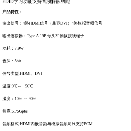
EDID学习功能支持音频解嵌功能
产品特性：
输出信号：
4路HDMI信号（兼容DVI）4路模拟音频信号
输出连接器：
Type A 19P 母头3P插拔接线端子
功耗：
7.9W
色深：
8bit
信号类型
:HDMI、DVI
温度
:0℃～ +50℃
湿度：
10% ～ 90%
带宽
:6.75Gpbs
音频格式
:HDMI内嵌音频与模拟音频均只支持PCM