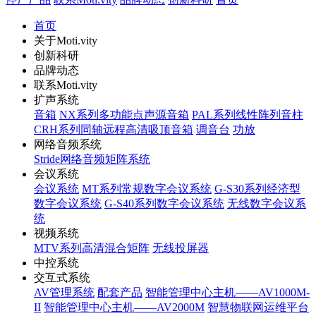
首页
关于Moti.vity
创新科研
品牌动态
联系Moti.vity
扩声系统
音箱
NX系列多功能点声源音箱
PAL系列线性阵列音柱
CRH系列同轴远程高清吸顶音箱
调音台
功放
网络音频系统
Stride网络音频矩阵系统
会议系统
会议系统
MT系列常规数字会议系统
G-S30系列经济型
数字会议系统
G-S40系列数字会议系统
无线数字会议系
统
视频系统
MTV系列高清混合矩阵
无线投屏器
中控系统
交互式系统
AV管理系统
配套产品
智能管理中心主机——AV1000M-
II
智能管理中心主机——AV2000M
智慧物联网运维平台