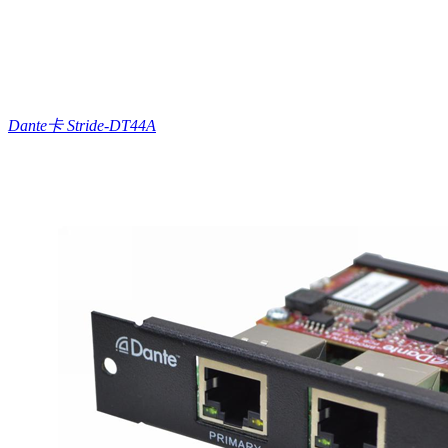
Dante卡 Stride-DT44A