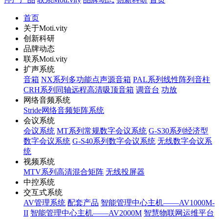
首页
关于Moti.vity
创新科研
品牌动态
联系Moti.vity
扩声系统
音箱
NX系列多功能点声源音箱
PAL系列线性阵列音柱
CRH系列同轴远程高清吸顶音箱
调音台
功放
网络音频系统
Stride网络音频矩阵系统
会议系统
会议系统
MT系列常规数字会议系统
G-S30系列经济型
数字会议系统
G-S40系列数字会议系统
无线数字会议系
统
视频系统
MTV系列高清混合矩阵
无线投屏器
中控系统
交互式系统
AV管理系统
配套产品
智能管理中心主机——AV1000M-
II
智能管理中心主机——AV2000M
智慧物联网运维平台