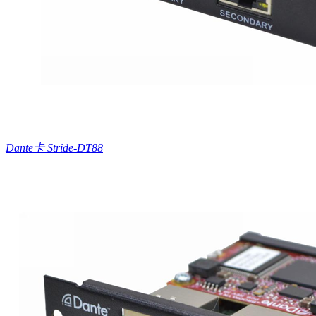
Dante卡 Stride-DT88