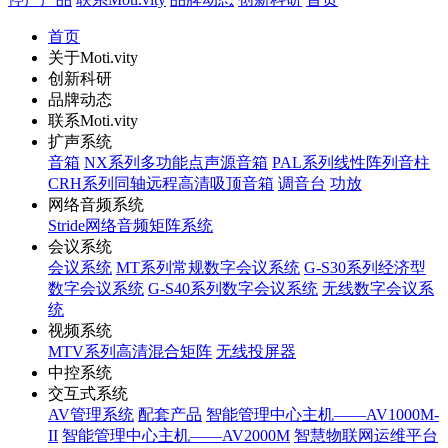
首页
关于Moti.vity
创新科研
品牌动态
联系Moti.vity
扩声系统
音箱
NX系列多功能点声源音箱
PAL系列线性阵列音柱
CRH系列同轴远程高清吸顶音箱
调音台
功放
网络音频系统
Stride网络音频矩阵系统
会议系统
会议系统
MT系列常规数字会议系统
G-S30系列经济型
数字会议系统
G-S40系列数字会议系统
无线数字会议系
统
视频系统
MTV系列高清混合矩阵
无线投屏器
中控系统
交互式系统
AV管理系统
配套产品
智能管理中心主机——AV1000M-
II
智能管理中心主机——AV2000M
智慧物联网运维平台