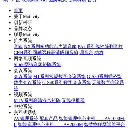
首页
关于Moti.vity
创新科研
品牌动态
联系Moti.vity
扩声系统
音箱
NX系列多功能点声源音箱
PAL系列线性阵列音柱
CRH系列同轴远程高清吸顶音箱
调音台
功放
网络音频系统
Stride网络音频矩阵系统
会议系统
会议系统
MT系列常规数字会议系统
G-S30系列经济型
数字会议系统
G-S40系列数字会议系统
无线数字会议系
统
视频系统
MTV系列高清混合矩阵
无线投屏器
中控系统
交互式系统
AV管理系统
配套产品
智能管理中心主机——AV1000M-
II
智能管理中心主机——AV2000M
智慧物联网运维平台