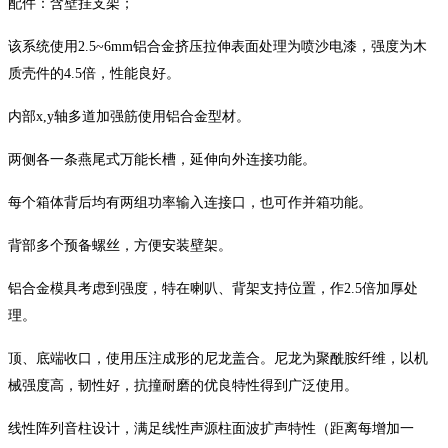
配件：含壁挂支架；
该系统使用
2.5~6mm铝合金挤压拉伸表面处理为喷沙电漆，强度为木
质壳件的4.5倍，性能良好。
内部
x,y轴多道加强筋使用铝合金型材。
两侧各一条燕尾式万能长槽，延伸向外连接功能。
每个箱体背后均有两组功率输入连接口，也可作并箱功能。
背部多个预备螺丝，方便安装壁架。
铝合金模具考虑到强度，特在喇叭、背架支持位置，作
2.5倍加厚处
理。
顶、底端收口，使用压注成形的尼龙盖合。尼龙为聚酰胺纤维，以机
械强度高，韧性好，抗撞耐磨的优良特性得到广泛使用。
线性阵列音柱设计，满足线性声源柱面波扩声特性（距离每增加一