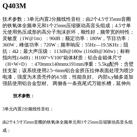
Q403M
技术参数：3单元内置2分频线性音柱；由2个4.5寸35mm音圈
的铁氧体全频单元和1个25mm压缩驱动高音头组成；4.5寸单
元使用热压成形的高分子泡沫折环，顺性好，频带宽的特性；
灵敏度（1W@1m）：90dB；额定功率：180W，节目功率：
360W，峰值功率：720W；频率响应：55Hz—19.5KHz；阻
抗：4Ω；最大声压级： 113dB@180w (116dB@360w)；标称
指向性(-6dB)：H100°×V100°箱体材质：铝合金箱体尺寸
（H×W×D）：470mmx140mmx191mm净重：5.5kg配件：含壁
挂支架；该系统使用2.5~6mm铝合金挤压拉伸表面处理为喷沙
电漆，强度为木质壳件的4.5倍，性能良好。 内部x,y轴多道加
强筋使用铝合金型材。 两侧各一条燕尾式万能长槽，延伸向
技术参数：
3单元内置2分频线性音柱；
由
2个4.5寸35mm音圈的铁氧体全频单元和1个25mm压缩驱动高音头组
成；