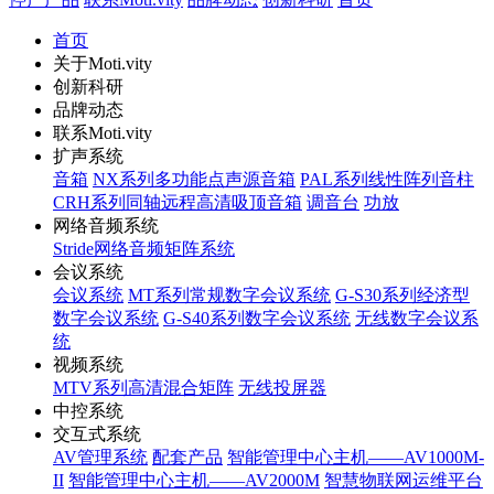
首页
关于Moti.vity
创新科研
品牌动态
联系Moti.vity
扩声系统
音箱
NX系列多功能点声源音箱
PAL系列线性阵列音柱
CRH系列同轴远程高清吸顶音箱
调音台
功放
网络音频系统
Stride网络音频矩阵系统
会议系统
会议系统
MT系列常规数字会议系统
G-S30系列经济型
数字会议系统
G-S40系列数字会议系统
无线数字会议系
统
视频系统
MTV系列高清混合矩阵
无线投屏器
中控系统
交互式系统
AV管理系统
配套产品
智能管理中心主机——AV1000M-
II
智能管理中心主机——AV2000M
智慧物联网运维平台