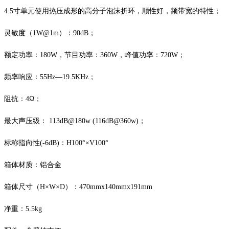
4.5寸单元使用热压成形的高分子泡沫折环，顺性好，频带宽的特性；
灵敏度
（
1W@1m）
：
90dB；
额定功率：
180W，节目功率：360W，峰值功率：720W；
频率响应：
55Hz—19.5KHz；
阻抗：
4Ω；
最大声压级：
113dB
@
18
0w (1
16
dB@
36
0w)
；
标称指向性
(-6dB)：H100°×V100°
箱体材质：铝合金
箱体尺寸（
H×W×D）：470mmx140mmx191mm
净重：
5.5kg