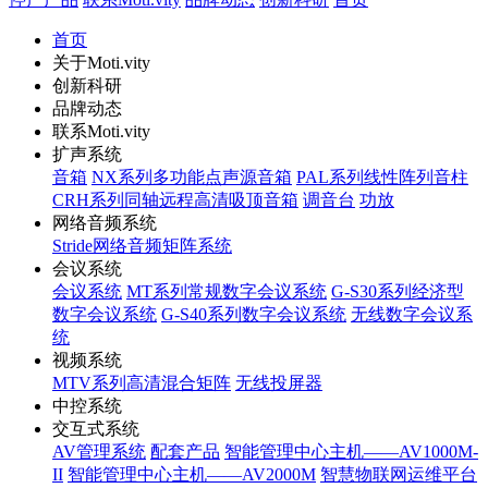
首页
关于Moti.vity
创新科研
品牌动态
联系Moti.vity
扩声系统
音箱
NX系列多功能点声源音箱
PAL系列线性阵列音柱
CRH系列同轴远程高清吸顶音箱
调音台
功放
网络音频系统
Stride网络音频矩阵系统
会议系统
会议系统
MT系列常规数字会议系统
G-S30系列经济型
数字会议系统
G-S40系列数字会议系统
无线数字会议系
统
视频系统
MTV系列高清混合矩阵
无线投屏器
中控系统
交互式系统
AV管理系统
配套产品
智能管理中心主机——AV1000M-
II
智能管理中心主机——AV2000M
智慧物联网运维平台